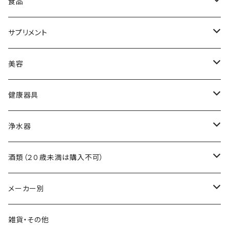
食品
黒酢
サプリメント
食用油
アミノ酸
美容
調味料
ビタミン
スキンケア
健康器具
自然食品
ミネラル
ヘアケア
吸い玉医療器
浄水器
食物繊維
吸い玉用部品
浄水器本体
酒類（２０歳未満は購入不可）
浄水器交換フィルター
ワイン
メーカー別
浄水器部品
日本酒
霧島黒酢
雑貨・その他