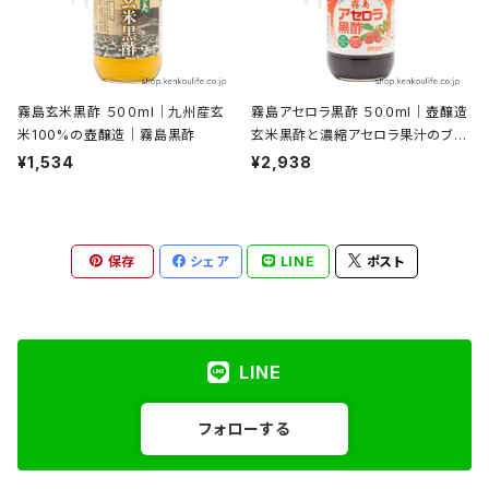
霧島玄米黒酢 ５００ml｜九州産玄
霧島アセロラ黒酢 ５００ml｜壺醸造
米100%の壺醸造｜霧島黒酢
玄米黒酢と濃縮アセロラ果汁のブレ
ンド｜霧島黒酢
¥1,534
¥2,938
保存
シェア
LINE
ポスト
LINE
フォローする