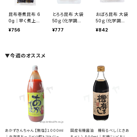
五一ワイン
昆布巻煮昆布 6
とろろ昆布 大袋
おぼろ昆布 大袋
0g｜早く煮上が
50ｇ（化学調味
50ｇ（化学調味
田中酒造場
る早煮昆布｜奥
料・保存料不使
料・保存料不使
¥756
¥777
¥842
井海生堂
用）｜おにぎり
用）｜職人の手
おうどん トッピ
すき！敦賀のおぼ
その他
ングに最適！｜
ろ昆布｜奥井海
奥井海生堂
生堂
▼今週のオススメ
あかずきんちゃん 【無塩】１０００ml
国産有機醤油 機有るべし（ときあ
｜北海道ちっぷべつ町トマトジュー
るべし） ５００ml｜有機こいくちしょ