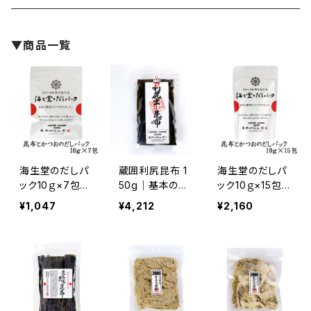
焼酎・リキュール
日本オリーブ
▼商品一覧
料理酒・味醂
村山製油
大徳醤油
奥井海生堂
海生堂のだしパ
蔵囲利尻昆布 1
海生堂のだしパ
ック10ｇ×7包｜
50g｜基本のだ
ック10ｇ×15包
井筒ワイン
羅臼昆布とかつ
し 利尻昆布は北
｜羅臼昆布とか
¥1,047
¥4,212
¥2,160
お荒節のみの無
前船の贈り物 ｜
つお荒節のみの
添加だし｜奥井
奥井海生堂
無添加だし｜奥
堤酒造
海生堂
井海生堂
房の露