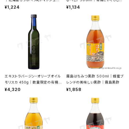
ス｜秩父別振興公社
うゆ（本醸造）｜大徳醤油
¥1,224
¥1,134
エキストラバージン・オリーブオイル
霧島はちみつ黒酢 ５００ml｜蜂蜜ブ
モリスカ 450g｜数量限定の有機栽
レンドの美味しい黒酢｜霧島黒酢
培オリーブ｜日本オリーブ
¥4,320
¥1,858