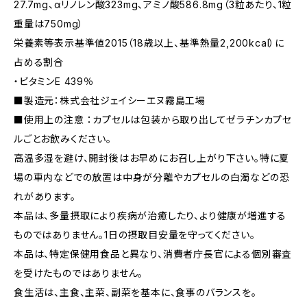
27.7mg、αリノレン酸323mg、アミノ酸586.8mg（3粒あたり、1粒
重量は750mg）
栄養素等表示基準値2015（18歳以上、基準熱量2,200kcal）に
占める割合
・ビタミンE 439％
■製造元：株式会社ジェイシーエヌ霧島工場
■使用上の注意 ：カプセルは包装から取り出してゼラチンカプセ
ルごとお飲みください。
高温多湿を避け、開封後はお早めにお召し上がり下さい。特に夏
場の車内などでの放置は中身が分離やカプセルの白濁などの恐
れがあります。
本品は、多量摂取により疾病が治癒したり、より健康が増進する
ものではありません。1日の摂取目安量を守ってください。
本品は、特定保健用食品と異なり、消費者庁長官による個別審査
を受けたものではありません。
食生活は、主食、主菜、副菜を基本に、食事のバランスを。