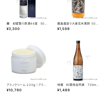
蘭 初留取り原酒44度 500
霧島壺造り大麦玄米黒酢 ５００
ml ｜全芋焼酎｜黄金酒造
ml｜長期熟成壺醸造の美味し
¥3,300
¥1,598
い黒酢｜霧島黒酢
アミノクリーム ２２０g｜アミノ
特撰 料理用自然酒 720ml
酸エキス配合弱酸性皮膚クリー
｜飲んで美味しい料理用日本酒
¥10,780
¥1,489
ム｜霧島黒酢
｜澤田酒造