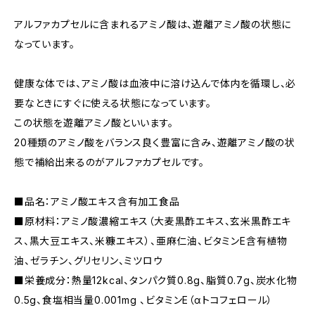
アルファカプセルに含まれるアミノ酸は、遊離アミノ酸の状態に
なっています。
健康な体では、アミノ酸は血液中に溶け込んで体内を循環し、必
要なときにすぐに使える状態になっています。
この状態を遊離アミノ酸といいます。
20種類のアミノ酸をバランス良く豊富に含み、遊離アミノ酸の状
態で補給出来るのがアルファカプセルです。
■品名：アミノ酸エキス含有加工食品
■原材料：アミノ酸濃縮エキス（大麦黒酢エキス、玄米黒酢エキ
ス、黒大豆エキス、米糠エキス）、亜麻仁油、ビタミンE含有植物
油、ゼラチン、グリセリン、ミツロウ
■栄養成分：熱量12kcal、タンパク質0.8g、脂質0.7g、炭水化物
0.5g、食塩相当量0.001mg 、ビタミンE（αトコフェロール）