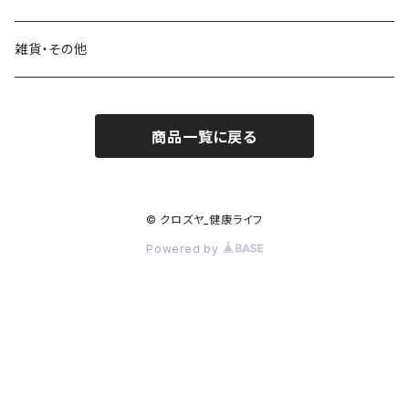
浄水器部品
日本酒
霧島黒酢
雑貨・その他
焼酎・リキュール
日本オリーブ
商品一覧に戻る
料理酒・味醂
村山製油
大徳醤油
© クロズヤ_健康ライフ
Powered by
奥井海生堂
井筒ワイン
堤酒造