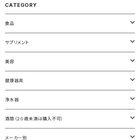
CATEGORY
食品
黒酢
サプリメント
食用油
アミノ酸
美容
調味料
ビタミン
スキンケア
健康器具
自然食品
ミネラル
ヘアケア
吸い玉医療器
浄水器
食物繊維
吸い玉用部品
浄水器本体
酒類（２０歳未満は購入不可）
浄水器交換フィルター
ワイン
メーカー別