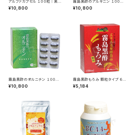
アルファカプセル １００粒｜黒酢
霧島黒酢のアルギニン １００粒
エキスソフトカプセル｜霧島黒
｜キクイモ由来のアルギニン｜
¥10,800
¥10,800
酢
霧島黒酢
霧島黒酢のオルニチン １００粒
霧島黒酢もろみ 顆粒タイプ ６０
｜キクイモ由来のオルニチン｜
包｜九州産黒酢もろみ｜霧島黒
¥10,800
¥5,184
霧島黒酢
酢