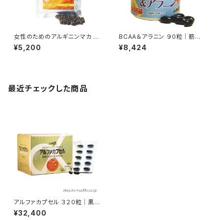
⼥性のためのアルギニンマカ ６
BCAA＆アラニン ９０粒｜筋肉
０粒｜妊活・ホルモンバランス｜
系アミノ酸補給｜霧島黒酢
¥5,200
¥8,424
霧島黒酢
最近チェックした商品
アルファカプセル ３２０粒｜黒酢
エキスソフトカプセル｜霧島黒
¥32,400
酢