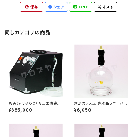
保存
シェア
LINE
ポスト
同じカテゴリの商品
吸灸（すいきゅう）吸玉医療機器
霧島ガラス玉 完成品５号｜バン
｜吸灸
キーにも使用可能｜吸灸
¥385,000
¥6,050