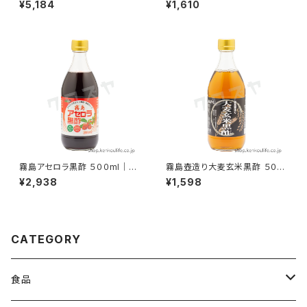
¥5,184
¥1,610
ーブオイル 450g｜数量限定の
添加の限定醸造｜井筒ワイン
有機栽培オリーブ｜日本オリー
ブ
霧島アセロラ黒酢 ５００ml｜壺
霧島壺造り大麦玄米黒酢 ５００
醸造玄米黒酢と濃縮アセロラ果
ml｜長期熟成壺醸造の美味し
¥2,938
¥1,598
汁のブレンド｜霧島黒酢
い黒酢｜霧島黒酢
CATEGORY
食品