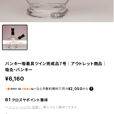
1
/1
バンキー吸着具ツイン完成品７号｜アウトレット商品｜
吸灸・バンキー
¥6,160
¥2,050
なら
手数料無料で
月々
から
61
クロズヤポイント獲得
※
メンバーシップに登録
し、購入すると獲得できます。