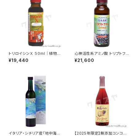
トリロイシンＸ ５０ml｜植物発
心神活性系アミノ酸 トリプトファ
酵BCAAアミノ酸｜霧島黒酢
ンエキス ５０ml｜黒大豆発酵ト
¥19,440
¥21,600
リプトファン｜霧島黒酢【要冷
蔵】
イタリア・シチリア産「地中海の
【2025年限定】無添加コンコー
瑞風 」エキストラバージン オリ
ド ロゼ 720ml｜酸化防止剤無