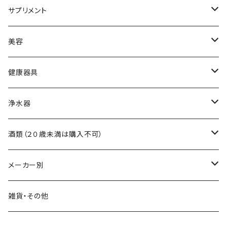
黒酢
サプリメント
食用油
アミノ酸
美容
調味料
ビタミン
スキンケア
健康器具
自然食品
ミネラル
ヘアケア
吸い玉医療器
浄水器
食物繊維
吸い玉用部品
浄水器本体
酒類（２０歳未満は購入不可）
浄水器交換フィルター
ワイン
メーカー別
浄水器部品
日本酒
霧島黒酢
雑貨・その他
焼酎・リキュール
日本オリーブ