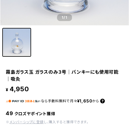
1
/1
霧島ガラス玉 ガラスのみ３号｜バンキーにも使用可能
｜吸灸
4,950
¥
¥1,650
なら
手数料無料で
月々
から
49
クロズヤポイント獲得
※
メンバーシップに登録
し、購入すると獲得できます。