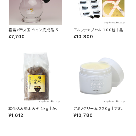
霧島ガラス玉 ツイン完成品 ５号
アルファカプセル １００粒｜黒酢
｜エステカッピング｜吸灸
エキスソフトカプセル｜霧島黒
¥7,700
¥10,800
酢
本仕込み柿木みそ １kg｜かき
アミノクリーム ２２０g｜アミノ
のき村の味噌｜柿木村有機農法
酸エキス配合弱酸性皮膚クリー
¥1,612
¥10,780
研究会
ム｜霧島黒酢