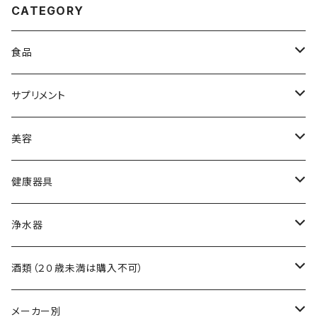
CATEGORY
食品
黒酢
サプリメント
食用油
アミノ酸
美容
調味料
ビタミン
スキンケア
健康器具
自然食品
ミネラル
ヘアケア
吸い玉医療器
浄水器
食物繊維
吸い玉用部品
浄水器本体
酒類（２０歳未満は購入不可）
浄水器交換フィルター
ワイン
メーカー別