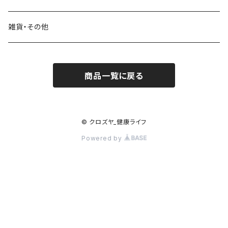
浄水器部品
日本酒
霧島黒酢
雑貨・その他
焼酎・リキュール
日本オリーブ
商品一覧に戻る
料理酒・味醂
村山製油
大徳醤油
© クロズヤ_健康ライフ
Powered by
奥井海生堂
井筒ワイン
堤酒造