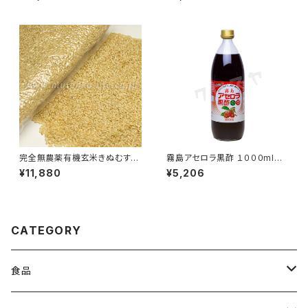
完全無農薬有機玄米きぬむすめ
霧島アセロラ黒酢 １０００ml｜
Ａ米１０kg｜除草剤も一切使わ
壺醸造玄米黒酢と濃縮アセロラ
¥11,880
¥5,206
ない完全無農薬｜柿木村有機
果汁のブレンド｜霧島黒酢
農法研究会
CATEGORY
食品