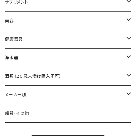
黒酢
サプリメント
食用油
アミノ酸
美容
調味料
ビタミン
スキンケア
健康器具
自然食品
ミネラル
ヘアケア
吸い玉医療器
浄水器
食物繊維
吸い玉用部品
浄水器本体
酒類（２０歳未満は購入不可）
浄水器交換フィルター
ワイン
メーカー別
浄水器部品
日本酒
霧島黒酢
雑貨・その他
焼酎・リキュール
日本オリーブ