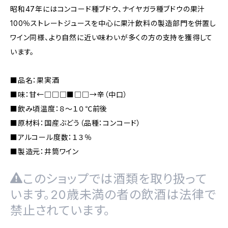
昭和47年にはコンコード種ブドウ、ナイヤガラ種ブドウの果汁
100％ストレートジュースを中心に果汁飲料の製造部門を併置し
ワイン同様、より自然に近い味わいが多くの方の支持を獲得して
います。
■品名：果実酒
■味：甘←□□□■□□→辛（中口）
■飲み頃温度：８〜１０℃前後
■原材料：国産ぶどう（品種：コンコード）
■アルコール度数：１３％
■製造元：井筒ワイン
このショップでは酒類を取り扱って
います。20歳未満の者の飲酒は法律で
禁止されています。