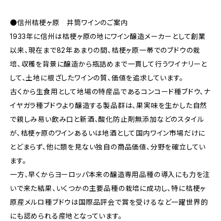
●信州桔梗ヶ原 井筒ワインのご案内
1933年に信州は桔梗ヶ原の地にワイン醸造メーカーとして創業
以来、現在まで82年あまりの間、桔梗ヶ原一帯でのブドウの栽
培、収穫を背景に醸造から瓶詰めまで一貫して行うワイナリーと
して、土地に根ざしたワインの質、価値を追求しています。
古くから生食用として地場の特産品であるコンコード種ブドウ、ナ
イヤガラ種ブドウより醸造する製品群は、果実味を生かした自然
で親しみ易い飲み口と新酒、酸化防止剤無添加などのスタイル
が、桔梗ヶ原のワインあるいは地酒として国内ワイン市場だけに
とどまらず、他に類を見ない独自の商品価値、分野を確立してい
ます。
一方、早くからヨーロッパ本来の醸造専用品種の導入にも力を注
いで来た結果、いくつかの主要品種の栽培に成功し、特に桔梗ヶ
原産メルロ種ブドウは国際品評会で賞を受けるなど一躍世界的
にも認められる産地となっています。