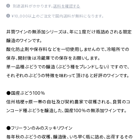
別途送料がかかります。
送料を確認する
¥10,000以上のご注文で国内送料が無料になります。
井筒ワインの無添加シリーズは、年に１度だけ瓶詰めされる限定
醸造のワインです。
酸化防止剤や保存料などを一切使用しませんので、冷暗所での
保存、開封後は冷蔵庫での保存をお願いします。
単一品種ぶどうでの醸造（ぶどう種をブレンドしない）ですので、
それぞれのぶどうの特徴を味わって頂けると好評のワインです。
●国産ぶどう100％
信州桔梗ヶ原一帯の自社及び契約農家で収穫される、良質のコ
ンコード種ぶどうを醸造した、国産100％の無添加ワインです。
●フリーランのみのスッキリワイン
毎年秋のぶどうの収穫、醸造後、いち早く瓶に詰め、出荷するその