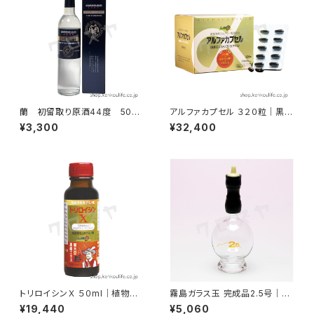
蘭 初留取り原酒44度 500
アルファカプセル ３２０粒｜黒酢
ml ｜全芋焼酎｜黄金酒造
エキスソフトカプセル｜霧島黒
¥3,300
¥32,400
酢
トリロイシンＸ ５０ml｜植物発
霧島ガラス玉 完成品2.5号｜バ
酵BCAAアミノ酸｜霧島黒酢
ンキーにも使用可能｜吸灸
¥19,440
¥5,060