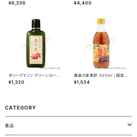
産有機本格みりん｜角谷文治郎
｜バンキーにも使用可能｜吸灸
¥6,336
¥4,400
商店
オリーブマノン グリーンローシ
霧島大麦黒酢 ５００ml｜国産大
ョン（果汁水）１８０ml｜オリー
麦原料でグルタミン酸豊富なま
¥1,320
¥1,534
ブ果汁水｜日本オリーブ
ろやか黒酢｜霧島黒酢
CATEGORY
食品