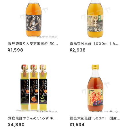
霧島壺造り大麦玄米黒酢 ５００
霧島玄米黒酢 １０００ml｜九州
ml｜長期熟成壺醸造の美味し
産玄米100%の壺醸造｜霧島黒
¥1,598
¥2,938
い黒酢｜霧島黒酢
酢
霧島黒酢のうんめぇくろず ギフト
霧島大麦黒酢 ５００ml｜国産大
セット ２００ml×３本｜柚子・デ
麦原料でグルタミン酸豊富なま
¥4,860
¥1,534
コポン・霧島茶｜霧島黒酢
ろやか黒酢｜霧島黒酢