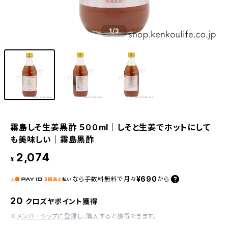
1
/3
霧島しそ生姜黒酢 ５００ml｜しそと生姜でホットにして
も美味しい｜霧島黒酢
2,074
¥
¥690
なら
手数料無料で
月々
から
20
クロズヤポイント獲得
※
メンバーシップに登録
し、購入すると獲得できます。