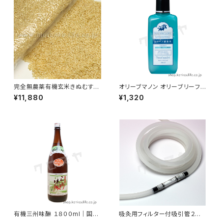
完全無農薬有機玄米きぬむすめ
オリーブマノン オリーブリーフ
Ａ米１０kg｜除草剤も一切使わ
ローション（銀葉水）１８０ml｜
¥11,880
¥1,320
ない完全無農薬｜柿木村有機
オリーブ銀葉水｜日本オリーブ
農法研究会
有機三州味醂 １８００ml｜国内
吸灸用フィルター付吸引管２ｍ