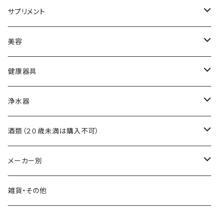
黒酢
サプリメント
食用油
アミノ酸
美容
調味料
ビタミン
スキンケア
健康器具
自然食品
ミネラル
ヘアケア
吸い玉医療器
浄水器
食物繊維
吸い玉用部品
浄水器本体
酒類（２０歳未満は購入不可）
浄水器交換フィルター
ワイン
メーカー別
浄水器部品
日本酒
霧島黒酢
雑貨・その他