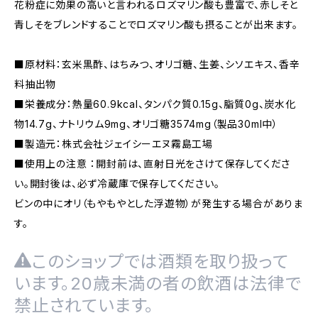
花粉症に効果の高いと言われるロズマリン酸も豊富で、赤しそと
青しそをブレンドすることでロズマリン酸も摂ることが出来ます。
■原材料：玄米黒酢、はちみつ、オリゴ糖、生姜、シソエキス、香辛
料抽出物
■栄養成分：熱量60.9kcal、タンパク質0.15g、脂質0g、炭水化
物14.7g、ナトリウム9mg、オリゴ糖3574mg（製品30ml中）
■製造元：株式会社ジェイシーエヌ霧島工場
■使用上の注意 ：開封前は、直射日光をさけて保存してくださ
い。開封後は、必ず冷蔵庫で保存してください。
ビンの中にオリ（もやもやとした浮遊物）が発生する場合がありま
す。
このショップでは酒類を取り扱って
います。20歳未満の者の飲酒は法律で
禁止されています。