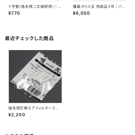
Ｙ字管（吸灸用二又接続用）｜バ
霧島ガラス玉 完成品５号｜バン
ンキーにも使用可能｜吸灸
キーにも使用可能｜吸灸
¥770
¥6,050
最近チェックした商品
吸灸用交換エアフィルター５個
｜吸灸
¥2,200