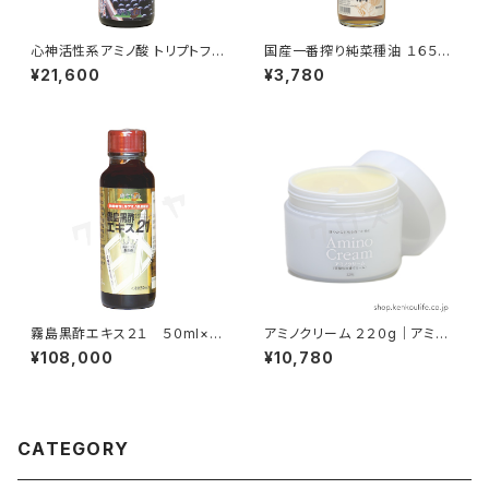
心神活性系アミノ酸 トリプトファ
国産一番搾り純菜種油 １６５０g
ンエキス ５０ml｜黒大豆発酵ト
｜高品質国産菜種を厳選使用
¥21,600
¥3,780
リプトファン｜霧島黒酢【要冷
｜村山製油
蔵】
霧島黒酢エキス２１ ５０ml×６
アミノクリーム ２２０g｜アミノ
本｜発酵玄米濃縮アミノ酸｜霧
酸エキス配合弱酸性皮膚クリー
¥108,000
¥10,780
島黒酢
ム｜霧島黒酢
CATEGORY