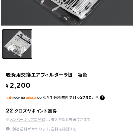
1
/1
吸灸用交換エアフィルター５個｜吸灸
2,200
¥
¥730
なら
手数料無料で
月々
から
22
クロズヤポイント獲得
※
メンバーシップに登録
し、購入すると獲得できます。
別途送料がかかります。
送料を確認する