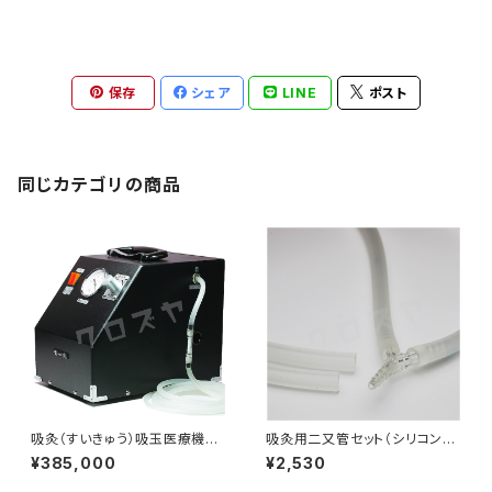
保存
シェア
LINE
ポスト
同じカテゴリの商品
吸灸（すいきゅう）吸玉医療機器
吸灸用二又管セット（シリコン）
｜吸灸
１m｜バンキーにも使用可能｜
¥385,000
¥2,530
吸灸