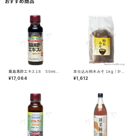
おすすめ商品
霧島黒酢エキス１８ ５０ml｜
本仕込み柿木みそ １kg｜かき
発酵玄米濃縮アミノ酸｜霧島黒
のき村の味噌｜柿木村有機農法
¥17,064
¥1,612
酢
研究会