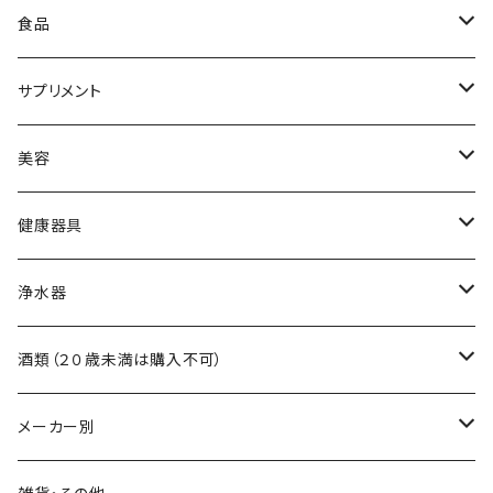
食品
黒酢
サプリメント
食用油
アミノ酸
美容
調味料
ビタミン
スキンケア
健康器具
自然食品
ミネラル
ヘアケア
吸い玉医療器
浄水器
食物繊維
吸い玉用部品
浄水器本体
酒類（２０歳未満は購入不可）
浄水器交換フィルター
ワイン
メーカー別
浄水器部品
日本酒
霧島黒酢