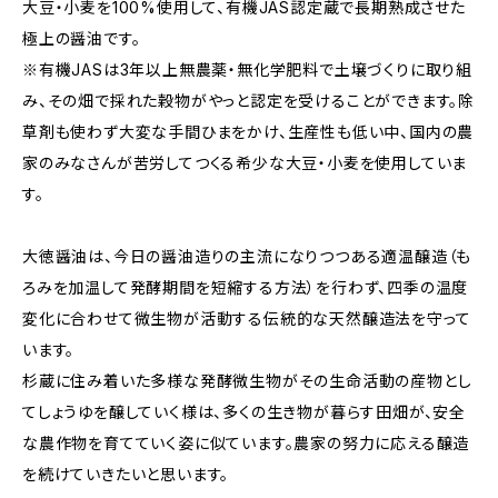
大豆・小麦を100%使用して、有機JAS認定蔵で長期熟成させた
極上の醤油です。
※有機JASは3年以上無農薬・無化学肥料で土壌づくりに取り組
み、その畑で採れた穀物がやっと認定を受けることができます。除
草剤も使わず大変な手間ひまをかけ、生産性も低い中、国内の農
家のみなさんが苦労してつくる希少な大豆・小麦を使用していま
す。
大徳醤油は、今日の醤油造りの主流になりつつある適温醸造（も
ろみを加温して発酵期間を短縮する方法）を行わず、四季の温度
変化に合わせて微生物が活動する伝統的な天然醸造法を守って
います。
杉蔵に住み着いた多様な発酵微生物がその生命活動の産物とし
てしょうゆを醸していく様は、多くの生き物が暮らす田畑が、安全
な農作物を育てていく姿に似ています。農家の努力に応える醸造
を続けていきたいと思います。