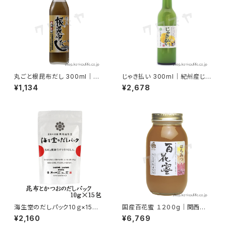
丸ごと根昆布だし 300ml｜北
じゃき払い 300ml｜紀州産じゃ
海道の根昆布を丸ごと｜北海道
ばら果汁｜熊野鼓動
¥1,134
¥2,678
ケンソ
海生堂のだしパック10ｇ×15包
国産百花蜜 １２００g｜関西地
｜羅臼昆布とかつお荒節のみの
区採蜜100％の国産ハチミツ｜
¥2,160
¥6,769
無添加だし｜奥井海生堂
カンノみつばち