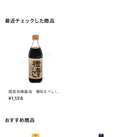
最近チェックした商品
国産有機醤油 機有るべし（と
きあるべし） ５００ml｜有機こい
¥1,134
くちしょうゆ（本醸造）｜大徳醤
油
おすすめ商品