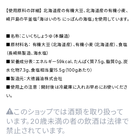
【使用原料の詳細】 北海道産の有機大豆、北海道産の有機小麦、
崎戸島の平釜塩「海はいのち にっぽんの海塩」を使用しています。
■名称：こいくちしょうゆ（本醸造）
■原材料名： 有機大豆（北海道産）、有機小麦（北海道産）、食塩
（長崎県製造、海水塩）
■栄養成分表：エネルギー59kcal、たんぱく質7.5g、脂質0g、炭
水化物7.3g、食塩相当量15.5g（100gあたり）
■製造元：大徳醤油株式会社
■使用上の注意 ：開封後は冷蔵庫に入れお早めにお使いくださ
い。
このショップでは酒類を取り扱って
います。20歳未満の者の飲酒は法律で
禁止されています。