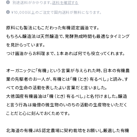
別途送料がかかります。
送料を確認する
¥10,000以上のご注文で国内送料が無料になります。
原料にも製法にもこだわった有機認定醤油です。
もちろん醸造法は天然醸造で、発酵熟成時間も最適なタイミング
を見計らっています。
つけ醤油からお料理まで、１本あれば何でも役立ってくれます。
オーガニックに「有機」という言葉が与えられた時、日本の有機農
業の先駆者のお一人が、有機とは「機（とき）有るべし」と読み、す
べての生命の活動を表したよい言葉だと言いました。
大徳国産有機醤油は「機（とき）有るべし」と名付けました。醸造
と言う行為は幾億の微生物のいのちの活動の生産物をいただく
ことだと心に刻んでおくためです。
北海道の有機JAS認定農場に契約栽培をお願いし厳選した有機