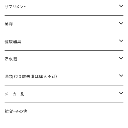
黒酢
サプリメント
食用油
アミノ酸
美容
調味料
ビタミン
スキンケア
健康器具
自然食品
ミネラル
ヘアケア
吸い玉医療器
浄水器
食物繊維
吸い玉用部品
浄水器本体
酒類（２０歳未満は購入不可）
浄水器交換フィルター
ワイン
メーカー別
浄水器部品
日本酒
霧島黒酢
雑貨・その他