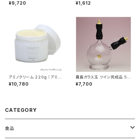
酵玄米濃縮アミノ酸｜霧島黒酢
のき村の味噌｜柿木村有機農法
¥9,720
¥1,612
研究会
アミノクリーム ２２０g｜アミノ
霧島ガラス玉 ツイン完成品 ５号
酸エキス配合弱酸性皮膚クリー
｜エステカッピング｜吸灸
¥10,780
¥7,700
ム｜霧島黒酢
CATEGORY
食品