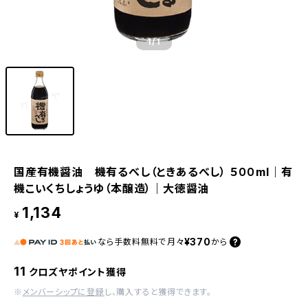
1
/1
国産有機醤油 機有るべし（ときあるべし） ５００ml｜有
機こいくちしょうゆ（本醸造）｜大徳醤油
1,134
¥
¥370
なら
手数料無料で
月々
から
11
クロズヤポイント獲得
※
メンバーシップに登録
し、購入すると獲得できます。