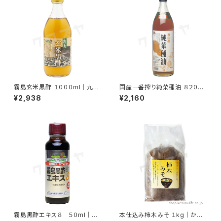
霧島玄米黒酢 １０００ml｜九州
国産一番搾り純菜種油 ８２０g
産玄米100%の壺醸造｜霧島黒
｜高品質国産菜種を厳選使用
¥2,938
¥2,160
酢
｜村山製油
霧島黒酢エキス８ ５０ml｜発
本仕込み柿木みそ １kg｜かき