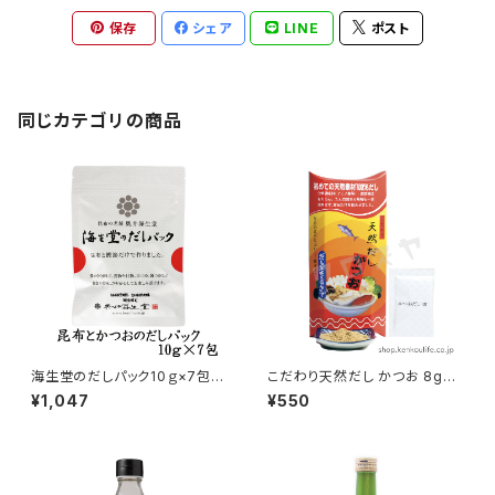
保存
シェア
LINE
ポスト
同じカテゴリの商品
海生堂のだしパック10ｇ×7包｜
こだわり天然だし かつお 8g×8
羅臼昆布とかつお荒節のみの無
P｜天然素材100%だし｜フジ
¥1,047
¥550
添加だし｜奥井海生堂
カハツカリ