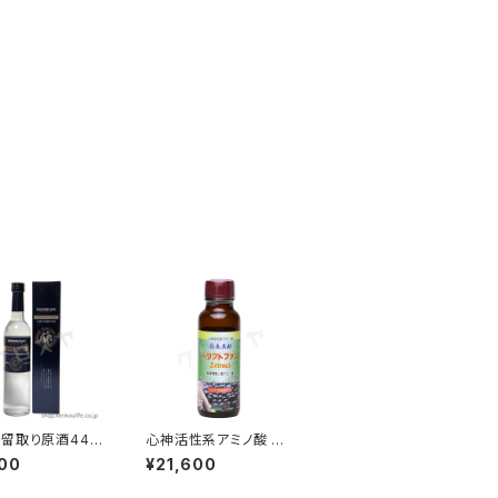
留取り原酒44
心神活性系アミノ酸 ト
00ml ｜全芋焼
リプトファンエキス ５０
00
¥21,600
黄金酒造
ml｜黒大豆発酵トリプ
トファン｜霧島黒酢【要