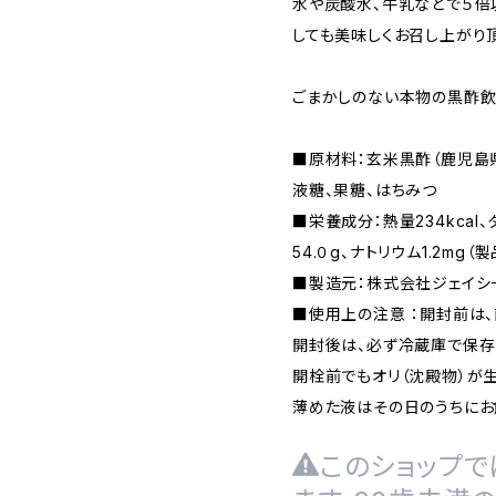
水や炭酸水、牛乳などで５倍
しても美味しくお召し上がり
ごまかしのない本物の黒酢飲
■原材料：玄米黒酢（鹿児島
液糖、果糖、はちみつ
■栄養成分：熱量234kcal、
54.０g、ナトリウム1.2mg（製
■製造元：株式会社ジェイシ
■使用上の注意 ：開封前は
開封後は、必ず冷蔵庫で保存
開栓前でもオリ（沈殿物）が
薄めた液はその日のうちにお
このショップで