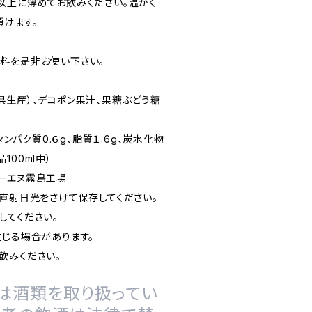
以上に薄めてお飲みください。温かく
頂けます。
料を是非お使い下さい。
県生産）、デコポン果汁、果糖ぶどう糖
タンパク質0.６g、脂質１.6g、炭水化物
品100ml中）
ーエヌ霧島工場
、直射日光をさけて保存してください。
してください。
生じる場合があります。
飲みください。
は酒類を取り扱ってい