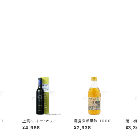
１ ５
上質トルトサ・オリーブ
霧島玄米黒酢 １０００m
蘭 初
濃縮ア
オイル｜数量限定の貴
l｜九州産玄米100%の
度 5
¥4,968
¥2,938
¥3,3
酢
重なエキストラバージン
壺醸造｜霧島黒酢
酎｜
オイル｜日本オリーブ