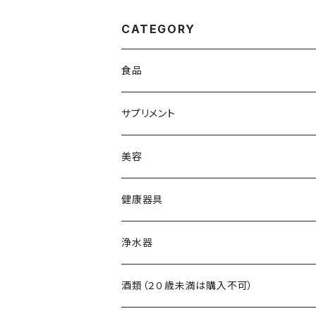
CATEGORY
食品
黒酢
サプリメント
食用油
アミノ酸
美容
調味料
ビタミン
スキンケア
健康器具
自然食品
ミネラル
ヘアケア
吸い玉医療器
浄水器
食物繊維
吸い玉用部品
浄水器本体
酒類（２０歳未満は購入不可）