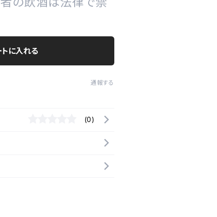
の者の飲酒は法律で禁
ートに入れる
通報する
(0)