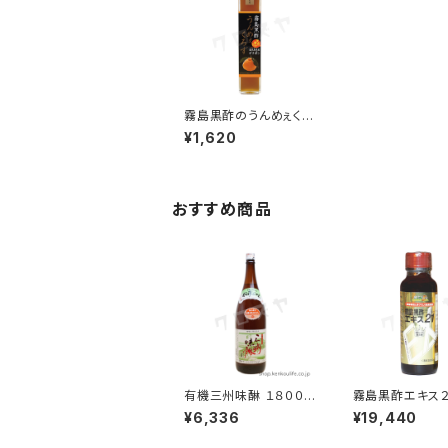
霧島黒酢のうんめぇくろ
ず デコポン ２００ml｜
¥1,620
鹿児島県産デコポンを
ブレンド｜霧島黒酢
おすすめ商品
有機三州味醂 １８００m
霧島黒酢エキス２
l｜国内産有機本格みり
０ml｜発酵玄米
¥6,336
¥19,440
ん｜角谷文治郎商店
ミノ酸｜霧島黒