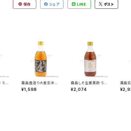
保存
シェア
LINE
ポスト
 ５００
霧島壺造り大麦玄米黒
霧島しそ生姜黒酢 ５００
霧島玄
黒酢と
酢 ５００ml｜長期熟成
ml｜しそと生姜でホット
l｜九
¥1,598
¥2,074
¥2,9
汁のブ
壺醸造の美味しい黒酢
にしても美味しい｜霧
壺醸
酢
｜霧島黒酢
島黒酢