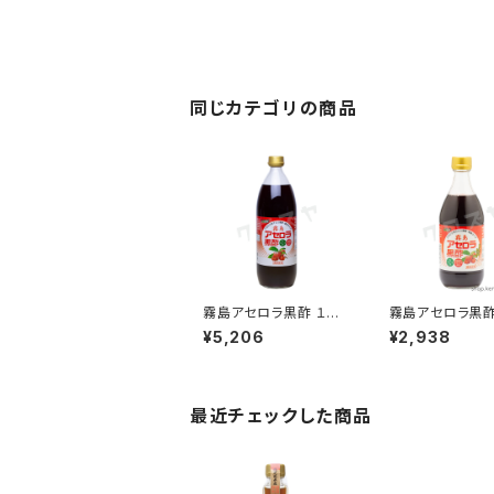
同じカテゴリの商品
霧島アセロラ黒酢 １００
霧島アセロラ黒酢
０ml｜壺醸造玄米黒酢
ml｜壺醸造玄米
¥5,206
¥2,938
と濃縮アセロラ果汁の
濃縮アセロラ果
ブレンド｜霧島黒酢
レンド｜霧島黒
最近チェックした商品