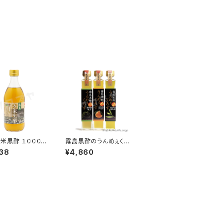
米黒酢 １０００m
霧島黒酢のうんめぇくろ
州産玄米100%の
ず ギフトセット ２００ml
38
¥4,860
造｜霧島黒酢
×３本｜柚子・デコポン・
霧島茶｜霧島黒酢