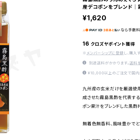
産デコポンをブレンド｜
¥1,620
なら
手数
16
クロズヤポイント獲得
※
メンバーシップに登録
し、購入
別途送料がかかります。
送料
¥10,000以上のご注文で国
九州産の玄米だけを厳選使用
成させた霧島黒酢を代表する
ポン果汁をブレンドした黒酢ド
無着色無香料、風味豊かでと