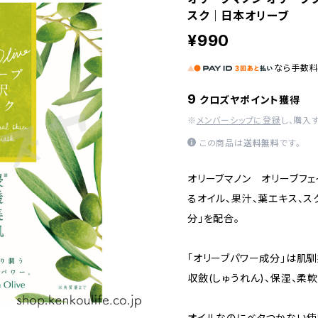
スク｜日本オリーブ
¥990
なら
手数
9
クロズヤポイント獲得
※
メンバーシップに登録
し、購入
この商品は
送料無料
です。
オリーブマノン オリーブフ
るオイル、果汁、葉エキス、ス
分」を配合。
「オリーブパワー成分」は肌
収斂(しゅうれん)、保湿、柔
オイルなのにベタつかない使