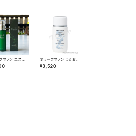
ブマノン エスペラ
オリーブマノン うるおい
エマルシオン 80
メイクベースUV ２６ml
00
¥3,520
酸化ストレス肌の
｜ノンケミカエルでお肌
みに｜日本オリー
を紫外線や乾燥から守
る｜日本オリーブ