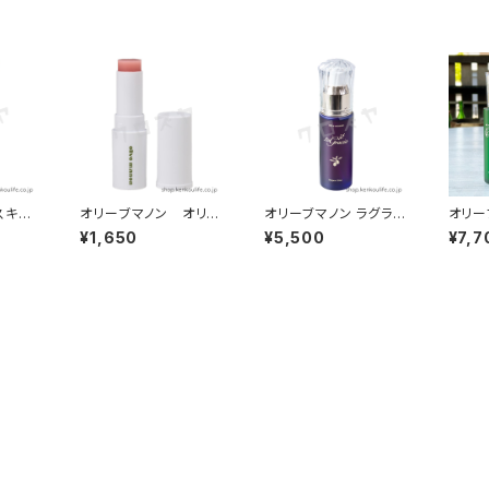
スキン
オリーブマノン オリー
オリーブマノン ラグラシ
オリー
｜無香料
ブリップ 3.5g｜天然
アオイル 30ml｜美容
ンサ 
¥1,650
¥5,500
¥7,7
合｜日
由来成分のみ使用｜日
オイル｜日本オリーブ
ml｜
本オリーブ
お悩
ブ