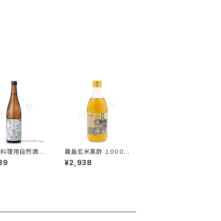
 料理用自然酒
霧島玄米黒酢 １０００m
ml ｜飲んで美味し
l｜九州産玄米100%の
89
¥2,938
理用日本酒｜澤田
壺醸造｜霧島黒酢