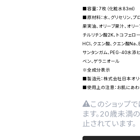
■容量：7枚（化粧水83ml）
■原材料：水、グリセリン、プ
果実油、オリーブ果汁、オリー
チルリチン酸2K、トコフェロ
HCl、クエン酸、クエン酸Na
サンタンガム、PEG-40水
ベン、ゲラニオール
※全成分表示
■製造元：株式会社日本オリ
■使用上の注意：お肌にあわ
このショップで
ます。20歳未満
止されています。