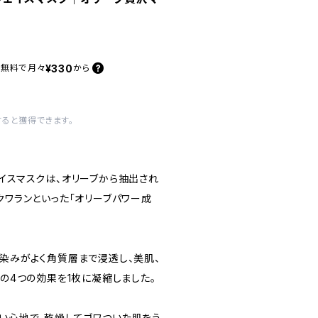
¥330
料無料で
月々
から
すると獲得できます。
ェイスマスクは、オリーブから抽出され
クワランといった「オリーブパワー成
馴染みがよく角質層まで浸透し、美肌、
軟の4つの効果を1枚に凝縮しました。
い心地で、乾燥してゴワついた肌をう