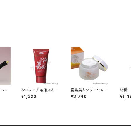
イン完
シコリーブ 薬用スキン
霧島美人クリーム ４８g
特撰
クリーム ８０g｜無香料
｜国産黒酢配合スキン
720
¥1,320
¥3,740
¥1,4
天然保湿成分配合｜日
ケア｜霧島黒酢
い料
本オリーブ
酒造