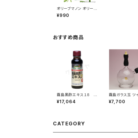
オリーブマノン オリーブ
フェイスマスク｜オリー
¥990
ブ贅沢マスク｜日本オ
リーブ
おすすめ商品
霧島黒酢エキス１８ ５
霧島ガラス玉 ツ
０ml｜発酵玄米濃縮ア
成品 ５号｜エステカッ
¥17,064
¥7,700
ミノ酸｜霧島黒酢
ピング｜吸灸
CATEGORY