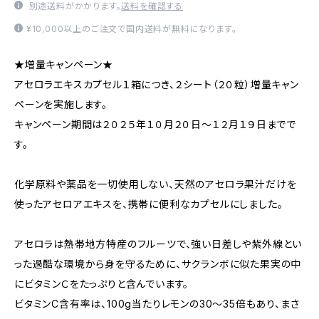
別途送料がかかります。
送料を確認する
¥10,000以上のご注文で国内送料が無料になります。
★増量キャンペーン★
アセロラエキスカプセル１箱につき、２シート（２０粒）増量キャン
ペーンを実施します。
キャンペーン期間は２０２５年１０月２０日〜１２月１９日までで
す。
化学原料や薬品を一切使用しない、天然のアセロラ果汁だけを
使ったアセロアエキスを、携帯に便利なカプセルにしました。
アセロラは熱帯地方特産のフルーツで、強い日差しや紫外線とい
った過酷な環境から身を守るために、サクランボに似た果実の中
にビタミンＣをたっぷりと含んでいます。
ビタミンC含有率は、100g当たりレモンの30〜35倍もあり、まさ