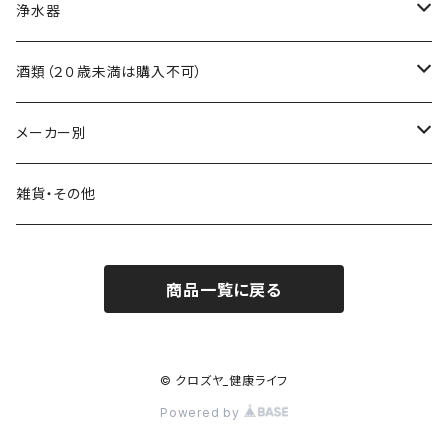
自然食品
ミネラル
ヘアケア
吸い玉医療器
浄水器
食物繊維
吸い玉用部品
浄水器本体
酒類（２０歳未満は購入不可）
浄水器交換フィルター
ワイン
メーカー別
浄水器部品
日本酒
霧島黒酢
雑貨・その他
焼酎・リキュール
日本オリーブ
商品一覧に戻る
料理酒・味醂
村山製油
大徳醤油
© クロズヤ_健康ライフ
Powered by
奥井海生堂