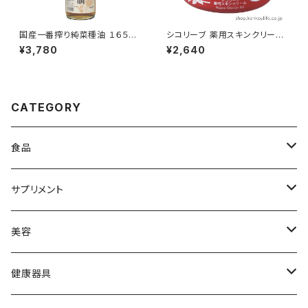
国産一番搾り純菜種油 １６５０g
シコリーブ 薬用スキンクリーム
｜高品質国産菜種を厳選使用
１８０g｜無香料天然保湿成分
¥3,780
¥2,640
｜村山製油
配合｜日本オリーブ
CATEGORY
食品
黒酢
サプリメント
食用油
アミノ酸
美容
調味料
ビタミン
スキンケア
健康器具