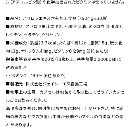
ン（アスコルビン酸）や化学抽出されたビタミンは使っていません。
■品名： アセロラエキス含有加工食品（750mg×60粒）
■原材料：アセロラ果汁エキス、小麦胚芽油、ミツロウ（乳化剤）、
レシチン、ゼラチン、グリセリン
■栄養成分：熱量23.7kcal、たんぱく質1.2g 、脂質1.5g、炭水化
物1.3g、ナトリウム4.1mg、ビタミンC129mg（6粒あたり）
栄養素等表示基準値2015（18歳以上、基準熱量2,200kcal)に
占める割合
・ビタミンC 160％（6粒あたり）
■製造元：株式会社ジェイシーエヌ霧島工場
■使用上の注意 ：カプセルは包装から取り出してゼラチンカプセ
ルごとお飲みください。
高温多湿を避け、開封後はお早めにお召し上がり下さい。特に夏
場の車内などでの放置は中身が分離やカプセルの白濁などの恐
れがあります。