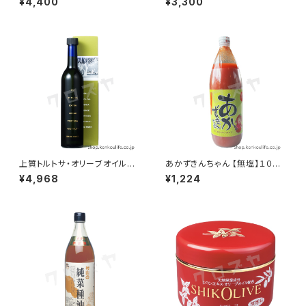
¥4,400
¥3,300
上質トルトサ・オリーブオイル｜
あかずきんちゃん 【無塩】１０００
数量限定の貴重なエキストラバ
ml｜北海道ちっぷべつ町トマト
¥4,968
¥1,224
ージンオイル｜日本オリーブ
ジュース｜秩父別振興公社