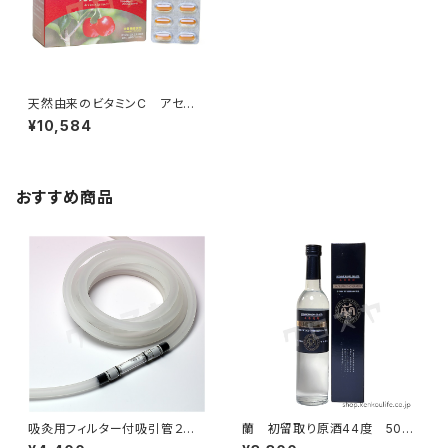
天然由来のビタミンC アセロ
ラエキスカプセル ２００粒｜天
¥10,584
然アセロラ果汁を超濃縮｜霧島
黒酢
おすすめ商品
吸灸用フィルター付吸引管２ｍ
蘭 初留取り原酒44度 500
｜バンキーにも使用可能｜吸灸
ml ｜全芋焼酎｜黄金酒造