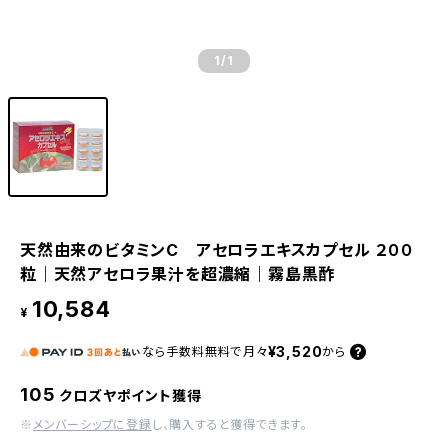
1
/1
天然由来のビタミンC アセロラエキスカプセル ２００
粒｜天然アセロラ果汁を超濃縮｜霧島黒酢
10,584
¥
¥3,520
なら
手数料無料で
月々
から
105
クロズヤポイント獲得
※
メンバーシップに登録
し、購入すると獲得できます。