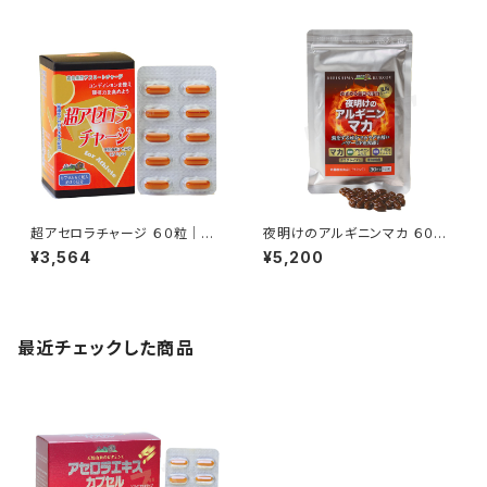
超アセロラチャージ ６０粒｜ア
夜明けのアルギニンマカ ６０粒
スリート用植物性ビタミン補給
｜めざめる明日の活力｜霧島黒
¥3,564
¥5,200
｜霧島黒酢
酢
最近チェックした商品