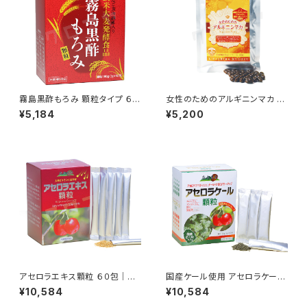
霧島黒酢もろみ 顆粒タイプ ６０
⼥性のためのアルギニンマカ ６
包｜九州産黒酢もろみ｜霧島黒
０粒｜妊活・ホルモンバランス｜
¥5,184
¥5,200
酢
霧島黒酢
アセロラエキス顆粒 ６０包｜天
国産ケール使用 アセロラケール
然ビタミンC高含有アセロラ濃
顆粒 ６０包｜アセロラビタミンC
¥10,584
¥10,584
縮エキス顆粒｜霧島黒酢
で鉄分吸収向上｜霧島黒酢